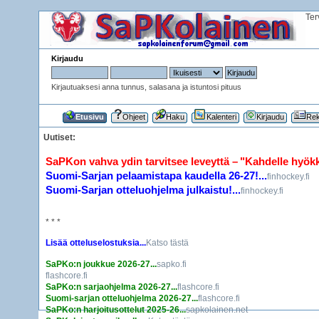
Ter
Kirjaudu
Kirjautuaksesi anna tunnus, salasana ja istuntosi pituus
Etusivu
Ohjeet
Haku
Kalenteri
Kirjaudu
Rek
Uutiset:
SaPKon vahva ydin tarvitsee leveyttä – "Kahdelle hyökkää
Suomi-Sarjan pelaamistapa kaudella 26-27!...
finhockey.fi
Suomi-Sarjan otteluohjelma julkaistu!...
finhockey.fi
* * *
Lisää otteluselostuksia...
Katso tästä
SaPKo:n joukkue 2026-27...
sapko.fi
flashcore.fi
SaPKo:n sarjaohjelma 2026-27...
flashcore.fi
Suomi-sarjan otteluohjelma 2026-27...
flashcore.fi
SaPKo:n harjoitusottelut 2025-26...
sapkolainen.net