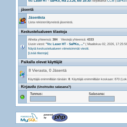
Vs: Laser HT - SaPKo, ma 2.3.26, klo 18:30:
kirjoittanut
CCM
(
SaPKo:n
jäsentä
Jäsenlista
Lista rekisteröityneistä jäsenistä.
Keskustelualueen tilastoja
Aiheita yhteensä:
384
Viestejä yhteensä:
4333
Uusin viesti:
"
Vs: Laser HT - SaPKo, ...
"
( Maaliskuu 02, 2026, 17:25:56
Näytä keskustelualueen viimeisimmät viestit.
[Lisää tilastoja]
Paikalla olevat käyttäjät
8 Vierasta, 0 Jäsentä
Käyttäjiä enimmillään tänään:
8
. Käyttäjiä enimmillään koskaan: 870 (Lo
Kirjaudu
(Unohtuiko salasana?)
Tunnus:
Salasana: