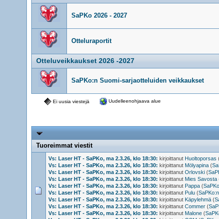
SaPKo 2026 - 2027
Otteluraportit
Otteluveikkaukset 2026 -2027
SaPKo:n Suomi-sarjaotteluiden veikkaukset
Uudelleenohjaava alue
Ei uusia viestejä
Tuoreimmat viestit
Vs: Laser HT - SaPKo, ma 2.3.26, klo 18:30:
kirjoittanut
Huoltoporsas
Vs: Laser HT - SaPKo, ma 2.3.26, klo 18:30:
kirjoittanut
Mölyapina
(
Sa
Vs: Laser HT - SaPKo, ma 2.3.26, klo 18:30:
kirjoittanut
Orlovski
(
SaPK
Vs: Laser HT - SaPKo, ma 2.3.26, klo 18:30:
kirjoittanut
Mies Savosta
Vs: Laser HT - SaPKo, ma 2.3.26, klo 18:30:
kirjoittanut
Pappa
(
SaPKo:
Vs: Laser HT - SaPKo, ma 2.3.26, klo 18:30:
kirjoittanut
Pulu
(
SaPKo:n 
Vs: Laser HT - SaPKo, ma 2.3.26, klo 18:30:
kirjoittanut
Käpylehmä
(
S
Vs: Laser HT - SaPKo, ma 2.3.26, klo 18:30:
kirjoittanut
Commer
(
SaPK
Vs: Laser HT - SaPKo, ma 2.3.26, klo 18:30:
kirjoittanut
Malone
(
SaPKo