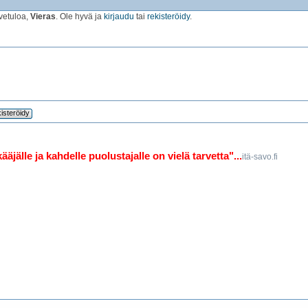
vetuloa,
Vieras
. Ole hyvä ja
kirjaudu
tai
rekisteröidy
.
isteröidy
jälle ja kahdelle puolustajalle on vielä tarvetta"...
itä-savo.fi