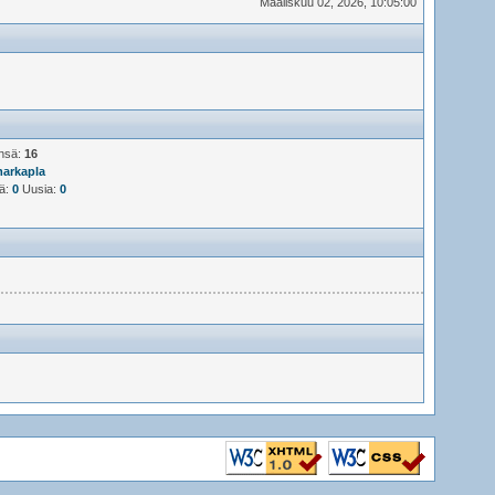
Maaliskuu 02, 2026, 10:05:00
ensä:
16
arkapla
jä:
0
Uusia:
0