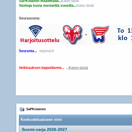
SaPKolaiset maailmalla...
Katso tästä
Vanhoja kuvia menneiltä vuosilta...
Katso tästä
Seuraavana:
Seuranta...
leijonat.fi
Veikkauksen lopputilanne...
...
Katso tästä
SaPKolainen
Keskustelualueen nimi
Suomi-sarja 2026-2027