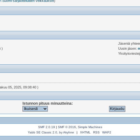
 Suomi-sarjaotteluiden veikkaukset
)
Jäseniä yhte
 )
Uusin jäsen:
m
Yksityisvieste
kakuu 05, 2025, 09:08:40 )
Istunnon pituus minuutteina:
SMF 2.0.19
|
SMF © 2016
,
Simple Machines
Yabb SE Classic 2.0, by Akyhne
|
XHTML
RSS
WAP2