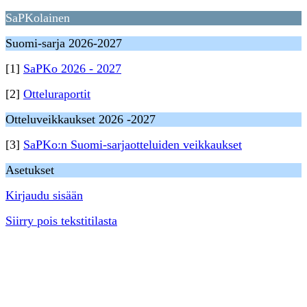
SaPKolainen
Suomi-sarja 2026-2027
[1]
SaPKo 2026 - 2027
[2]
Otteluraportit
Otteluveikkaukset 2026 -2027
[3]
SaPKo:n Suomi-sarjaotteluiden veikkaukset
Asetukset
Kirjaudu sisään
Siirry pois tekstitilasta