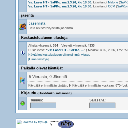
Vs: Laser HT - SaPKo, ma 2.3.26, klo 18:30:
kirjoittanut
Malone
(
SaPKo
Vs: Laser HT - SaPKo, ma 2.3.26, klo 18:30:
kirjoittanut
CCM
(
SaPKo:n
jäsentä
Jäsenlista
Lista rekisteröityneistä jäsenistä.
Keskustelualueen tilastoja
Aiheita yhteensä:
384
Viestejä yhteensä:
4333
Uusin viesti:
"
Vs: Laser HT - SaPKo, ...
"
( Maaliskuu 02, 2026, 17:25:56
Näytä keskustelualueen viimeisimmät viestit.
[Lisää tilastoja]
Paikalla olevat käyttäjät
5 Vierasta, 0 Jäsentä
Käyttäjiä enimmillään tänään:
9
. Käyttäjiä enimmillään koskaan: 870 (Lo
Kirjaudu
(Unohtuiko salasana?)
Tunnus:
Salasana: