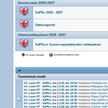
Suomi-sarja 2026-2027
SaPKo 2026 - 2027
Otteluraportit
Otteluveikkaukset 2026 -2027
SaPKo:n Suomi-sarjaotteluiden veikkaukset
Uudelleenohjaava alue
Ei uusia viestejä
Tuoreimmat viestit
Vs: Laser HT - SaPKo, ma 2.3.26, klo 18:30:
kirjoittanut
Huoltoporsas
Vs: Laser HT - SaPKo, ma 2.3.26, klo 18:30:
kirjoittanut
Mölyapina
(
Sa
Vs: Laser HT - SaPKo, ma 2.3.26, klo 18:30:
kirjoittanut
Orlovski
(
SaPK
Vs: Laser HT - SaPKo, ma 2.3.26, klo 18:30:
kirjoittanut
Mies Savosta
Vs: Laser HT - SaPKo, ma 2.3.26, klo 18:30:
kirjoittanut
Pappa
(
SaPKo:
Vs: Laser HT - SaPKo, ma 2.3.26, klo 18:30:
kirjoittanut
Pulu
(
SaPKo:n 
Vs: Laser HT - SaPKo, ma 2.3.26, klo 18:30:
kirjoittanut
Käpylehmä
(
S
Vs: Laser HT - SaPKo, ma 2.3.26, klo 18:30:
kirjoittanut
Commer
(
SaPK