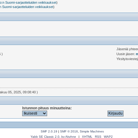
:n Suomi-sarjaotteluiden veikkaukset
)
 Suomi-sarjaotteluiden veikkaukset
)
Jäseniä yhte
 )
Uusin jäsen:
m
Yksityisvieste
kakuu 05, 2025, 09:08:40 )
Istunnon pituus minuutteina:
SMF 2.0.19
|
SMF © 2016
,
Simple Machines
Yabb SE Classic 2.0, by Akyhne
|
XHTML
RSS
WAP2