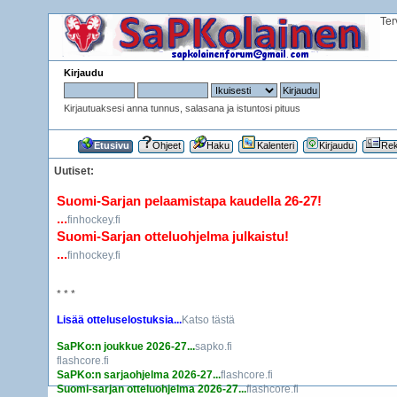
Ter
Kirjaudu
Kirjautuaksesi anna tunnus, salasana ja istuntosi pituus
Etusivu
Ohjeet
Haku
Kalenteri
Kirjaudu
Rek
Uutiset:
Suomi-Sarjan pelaamistapa kaudella 26-27!
...
finhockey.fi
Suomi-Sarjan otteluohjelma julkaistu!
...
finhockey.fi
* * *
Lisää otteluselostuksia...
Katso tästä
SaPKo:n joukkue 2026-27...
sapko.fi
flashcore.fi
SaPKo:n sarjaohjelma 2026-27...
flashcore.fi
Suomi-sarjan otteluohjelma 2026-27...
flashcore.fi