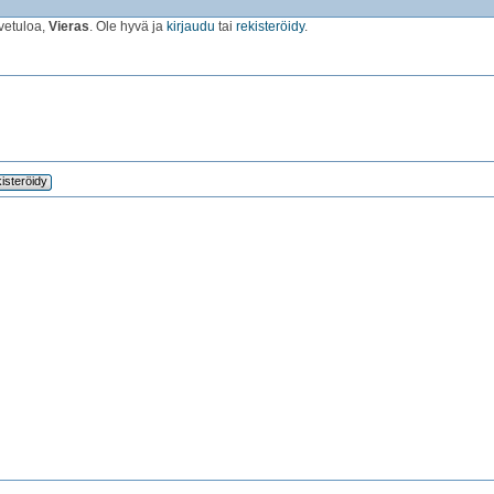
vetuloa,
Vieras
. Ole hyvä ja
kirjaudu
tai
rekisteröidy
.
isteröidy