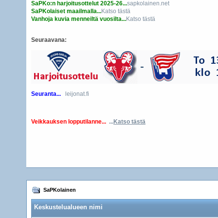
SaPKo:n harjoitusottelut 2025-26...
sapkolainen.net
SaPKolaiset maailmalla...
Katso tästä
Vanhoja kuvia menneiltä vuosilta...
Katso tästä
Seuraavana:
Seuranta...
leijonat.fi
Veikkauksen lopputilanne...
...
Katso tästä
SaPKolainen
Keskustelualueen nimi