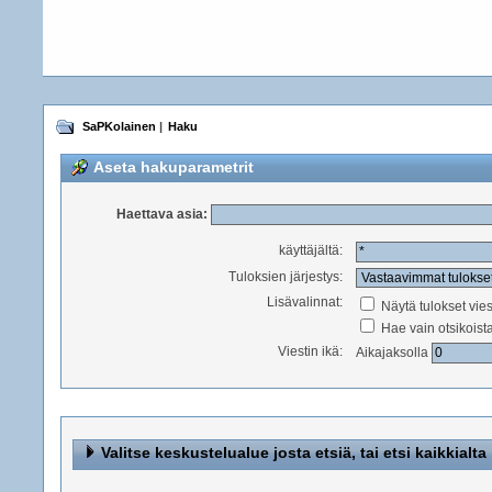
SaPKolainen
|
Haku
Aseta hakuparametrit
Haettava asia:
käyttäjältä:
Tuloksien järjestys:
Lisävalinnat:
Näytä tulokset vie
Hae vain otsikoist
Viestin ikä:
Aikajaksolla
Valitse keskustelualue josta etsiä, tai etsi kaikkialta