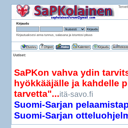
Terve
Kirjaudu
Kirjautuaksesi anna tunnus, salasana ja istuntosi pituus
Etusivu
Ohjeet
Haku
Kalenteri
Kirjaudu
Rekist
Uutiset:
SaPKon vahva ydin tarvits
hyökkääjälle ja kahdelle p
tarvetta"...
itä-savo.fi
Suomi-Sarjan pelaamistapa
Suomi-Sarjan otteluohjelma