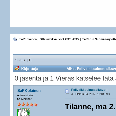
SaPKolainen
|
Otteluveikkaukset 2026 -2027
|
SaPKo:n Suomi-sarjaotte
Sivuja: [
1
]
Kirjoittaja
Aihe: Peliveikkaukset alkava
0 jäsentä ja 1 Vieras katselee tätä 
Peliveikkaukset alkavat!
SaPKolainen
«
:
Elokuu 04, 2017, 11:18:39 »
Administrator
Sr. Member
Tilanne, ma 2