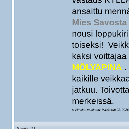
ansaittu menn
Mies Savosta
nousi loppuki
toiseksi! Veik
kaksi voittaja
MÖLYAPINA
.
kaikille veikka
jatkuu. Toivot
merkeissä.
«
Viimeksi muokattu: Maaliskuu 02, 2026,
Sivuja: [
1
]