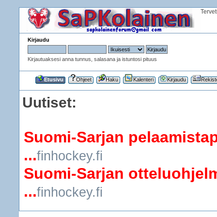
Terve
Kirjaudu
Kirjautuaksesi anna tunnus, salasana ja istuntosi pituus
Etusivu
Ohjeet
Haku
Kalenteri
Kirjaudu
Rekist
Uutiset:
Suomi-Sarjan pelaamistap
...
finhockey.fi
Suomi-Sarjan otteluohjelm
...
finhockey.fi