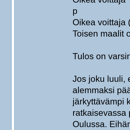
p
Oikea voittaja (1X2
Toisen maalit oikei
Tulos on varsin
Jos joku luuli, 
alemmaksi pääs
järkyttävämpi 
ratkaisevassa
Oulussa. Eihän