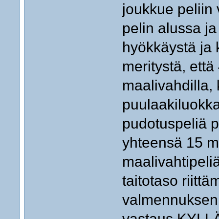
joukkue peliin
pelin alussa j
hyökkäystä ja k
meritystä, että
maalivahdilla,
puulaakiluokk
pudotuspeliä p
yhteensä 15 ma
maalivahtipeli
taitotaso riitt
valmennuksen k
vastaus KYLLÄ