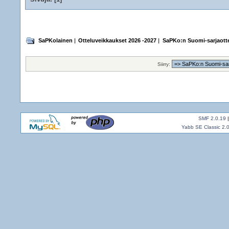
SaPKolainen
|
Otteluveikkaukset 2026 -2027
|
SaPKo:n Suomi-sarjaotte
Siirry:
SMF 2.0.19
Yabb SE Classic 2.