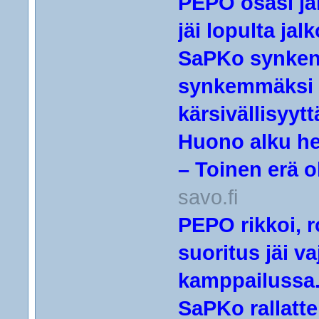
PEPO osasi jä
jäi lopulta jalk
SaPKo synkens
synkemmäksi –
kärsivällisyyttä
Huono alku her
– Toinen erä o
savo.fi
PEPO rikkoi, r
suoritus jäi v
kamppailussa.
SaPKo rallatte