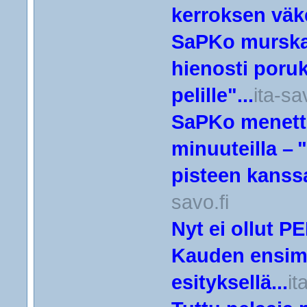
kerroksen väke
SaPKo murskas
hienosti poru
pelille"...
ita-sa
SaPKo menetti
minuuteilla – "
pisteen kanssa 
savo.fi
Nyt ei ollut 
Kauden ensimm
esityksellä...
it