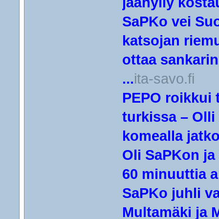
jäähyily kostau
SaPKo vei Suo
katsojan riem
ottaa sankarin 
...
ita-savo.fi
PEPO roikkui 
turkissa – Oll
komealla jatko
Oli SaPKon ja 
60 minuuttia a
SaPKo juhli va
Multamäki ja Ma