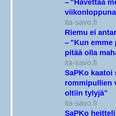
– "Hävettää 
viikonloppuna
ita-savo.fi
Riemu ei anta
– "Kun emme p
pitää olla mah
ita-savo.fi
SaPKo kaatoi 
rommipullien 
oltiin tylyjä"
ita-savo.fi
SaPKo heitteli