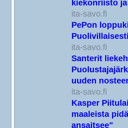
kiekonriisto 
ita-savo.fi
PePon loppukir
Puolivillaisest
ita-savo.fi
Santerit lieke
Puolustajajär
uuden nosteen
ita-savo.fi
Kasper Piitulai
maaleista pidä
ansaitsee"