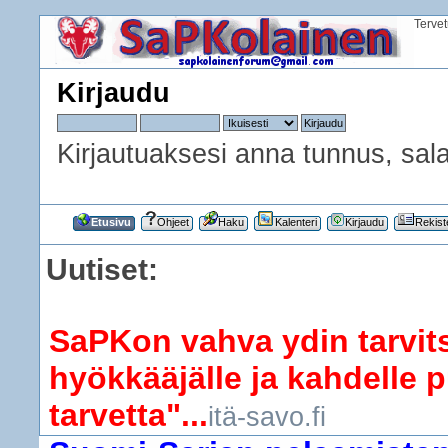
Terve
Kirjaudu
Kirjautuaksesi anna tunnus, sala
Etusivu
Ohjeet
Haku
Kalenteri
Kirjaudu
Rekist
Uutiset:
SaPKon vahva ydin tarvits
hyökkääjälle ja kahdelle p
tarvetta"...
itä-savo.fi