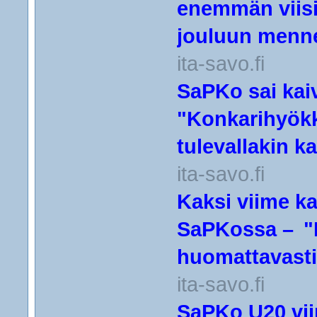
enemmän viisi
jouluun menn
ita-savo.fi
SaPKo sai kai
"Konkarihyökk
tulevallakin k
ita-savo.fi
Kaksi viime ka
SaPKossa – "K
huomattavasti
ita-savo.fi
SaPKo U20 vii