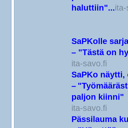
haluttiin"...
ita-
SaPKolle sarja
– "Tästä on hy
ita-savo.fi
SaPKo näytti,
– "Työmääräst
paljon kiinni"
ita-savo.fi
Pässilauma ku