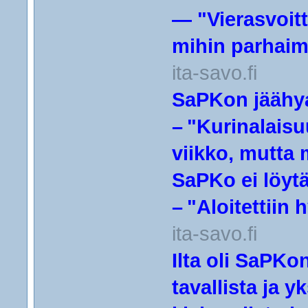
— "Vierasvoitt
mihin parhai
ita-savo.fi
SaPKon jäähya
– "Kurinalais
viikko, mutta 
SaPKo ei löyt
– "Aloitettiin 
ita-savo.fi
Ilta oli SaPKo
tavallista ja y