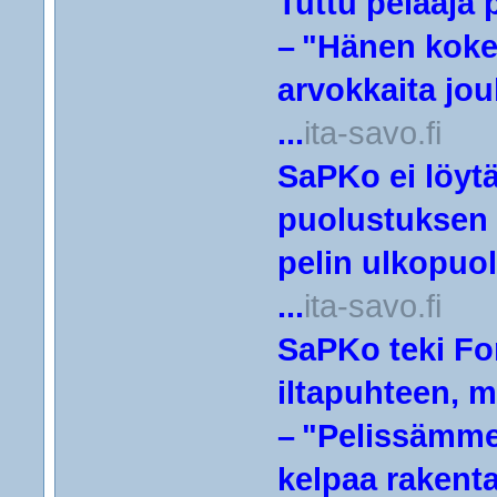
Tuttu pelaaja 
– "Hänen koke
arvokkaita jou
...
ita-savo.fi
SaPKo ei löytä
puolustuksen 
pelin ulkopuo
...
ita-savo.fi
SaPKo teki For
iltapuhteen, m
– "Pelissämme 
kelpaa rakent