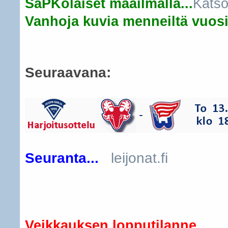
SaPKolaiset maailmalla...
Katso
Vanhoja kuvia menneiltä vuosil
Seuraavana:
Seuranta...
leijonat.fi
..
Veikkauksen lopputilanne...