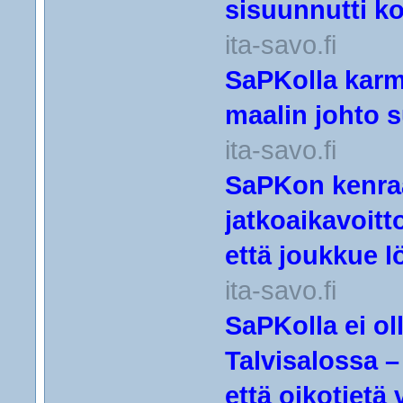
sisuunnutti k
ita-savo.fi
SaPKolla karm
maalin johto s
ita-savo.fi
SaPKon kenraa
jatkoaikavoitt
että joukkue l
ita-savo.fi
SaPKolla ei ol
Talvisalossa – 
että oikotietä 