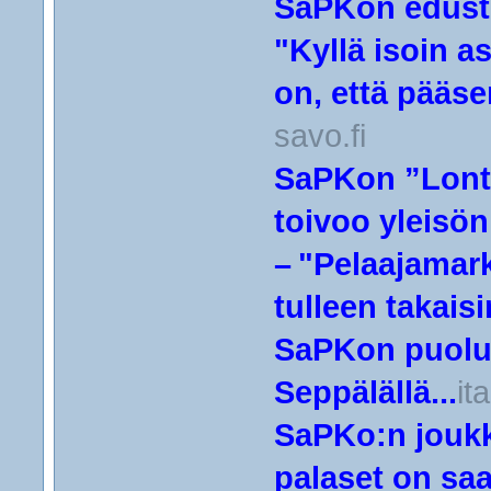
SaPKon edustu
"Kyllä isoin a
on, että pääse
savo.fi
SaPKon ”Lonto
toivoo yleisön
– "Pelaajamar
tulleen takaisi
SaPKon puolu
Seppälällä...
it
SaPKo:n joukk
palaset on sa