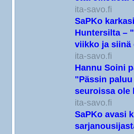
ita-savo.fi
SaPKo karkasi
Huntersilta – 
viikko ja siin
ita-savo.fi
Hannu Soini 
"Pässin paluu 
seuroissa ole 
ita-savo.fi
SaPKo avasi ka
sarjanousijas