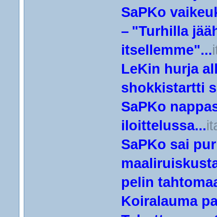
SaPKo vaikeuk
– "Turhilla jää
itsellemme"...
LeKin hurja a
shokkistartti s
SaPKo nappasi 
iloittelussa...
i
SaPKo sai puri
maaliruiskusta
pelin tahtomaa
Koiralauma pa