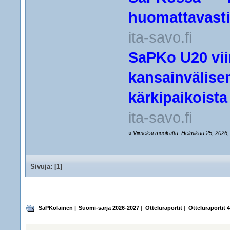
huomattavasti
ita-savo.fi
SaPKo U20 vii
kansainvälise
kärkipaikoist
ita-savo.fi
«
Viimeksi muokattu: Helmikuu 25, 2026, 
Sivuja: [
1
]
SaPKolainen
|
Suomi-sarja 2026-2027
|
Otteluraportit
|
Otteluraportit 4