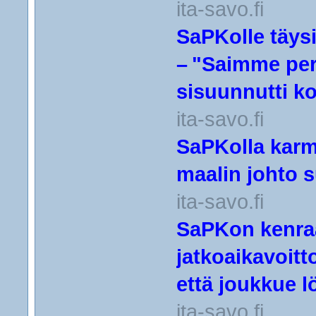
ita-savo.fi
SaPKolle täysi
– "Saimme per
sisuunnutti k
ita-savo.fi
SaPKolla karm
maalin johto s
ita-savo.fi
SaPKon kenraa
jatkoaikavoitt
että joukkue l
ita-savo.fi