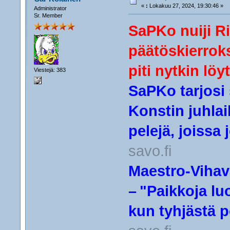
«
:
Lokakuu 27, 2024, 19:30:46 »
Administrator
Sr. Member
SaPKo nuiji R
päätöskierrok
piti nytkin löy
Viestejä: 383
SaPKo tarjosi 
Konstin juhlai
pelejä, joissa
savo.fi
Maestro-​Vihav
– "Paikkoja lu
kun tyhjästä p