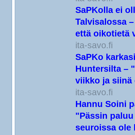
SaPKolla ei ol
Talvisalossa – 
että oikotietä 
ita-savo.fi
SaPKo karkasi
Huntersilta – 
viikko ja siin
ita-savo.fi
Hannu Soini 
"Pässin paluu 
seuroissa ole 