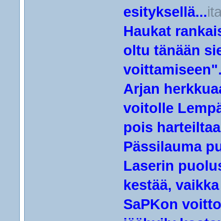
esityksellä...
it
Haukat rankais
oltu tänään sie
voittamiseen".
Arjan herkkua
voitolle Lemp
pois harteiltaa
Pässilauma pu
Laserin puolu
kestää, vaikka 
SaPKon voitto