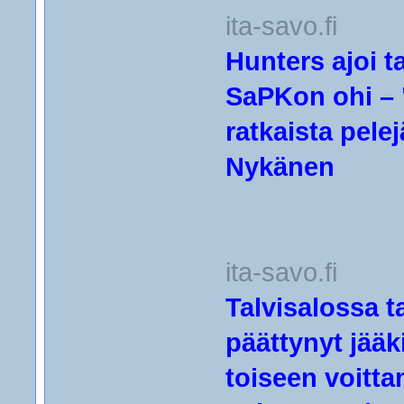
ita-savo.fi
Hunters ajoi t
SaPKon ohi – "
ratkaista pele
Nykänen
ita-savo.fi
Talvisalossa t
päättynyt jääki
toiseen voitt