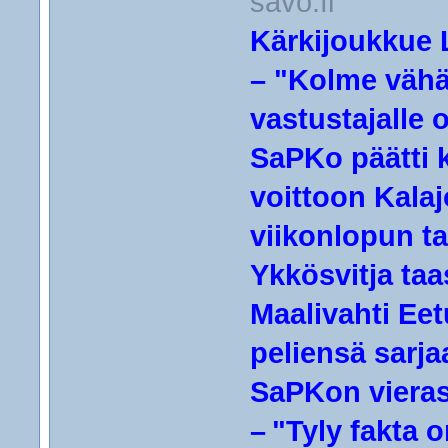
savo.fi
Kärkijoukkue L
– "Kolme vähä
vastustajalle o
SaPKo päätti 
voittoon Kalaj
viikonlopun ta
Ykkösvitja ta
Maalivahti Ee
peliensä sarjaa
SaPKon vierask
– "Tyly fakta 