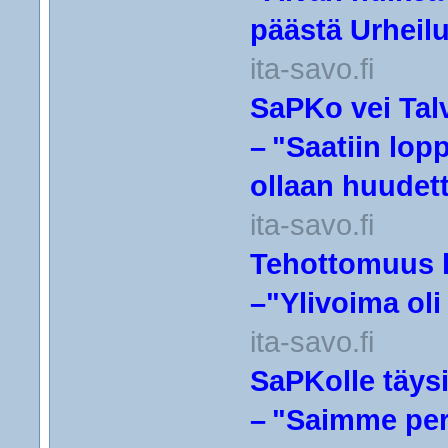
päästä Urheil
ita-savo.fi
SaPKo vei Talvi
– "Saatiin lop
ollaan huudet
ita-savo.fi
Tehottomuus k
–"Ylivoima oli
ita-savo.fi
SaPKolle täysi
– "Saimme per