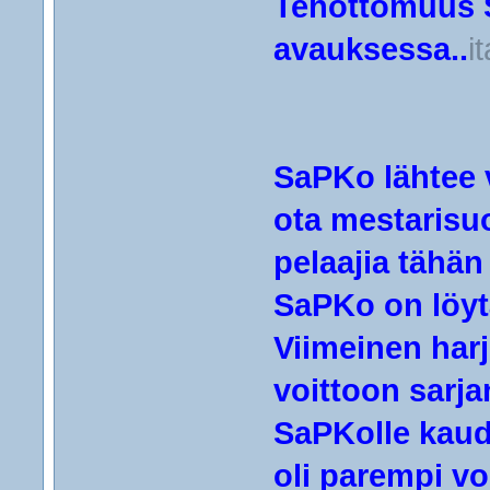
Tehottomuus S
avauksessa..
i
SaPKo lähtee 
ota mestarisuo
pelaajia tähän
SaPKo on löyt
Viimeinen harj
voittoon sarja
SaPKolle kau
oli parempi vo