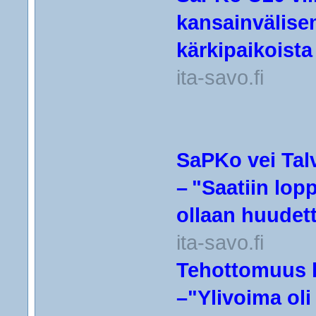
kansainvälise
kärkipaikoist
ita-savo.fi
SaPKo vei Talvi
– "Saatiin lop
ollaan huudet
ita-savo.fi
Tehottomuus k
–"Ylivoima oli