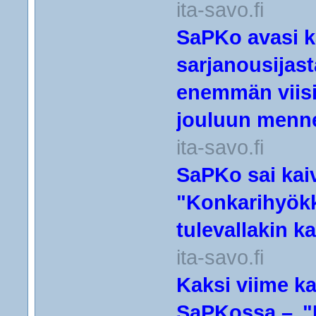
ita-savo.fi
SaPKo avasi ka
sarjanousijas
enemmän viisi
jouluun menn
ita-savo.fi
SaPKo sai kai
"Konkarihyökk
tulevallakin k
ita-savo.fi
Kaksi viime ka
SaPKossa – "K