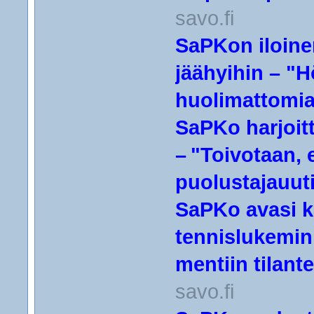
savo.fi
SaPKon iloine
jäähyihin – "Hö
huolimattomia"
SaPKo harjoit
– "Toivotaan, e
puolustajauuti
SaPKo avasi k
tennislukemin 
mentiin tilantei
savo.fi