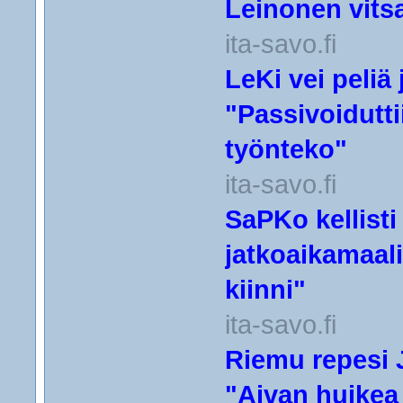
Leinonen vitsa
ita-savo.fi
LeKi vei peliä
"Passivoidutti
työnteko"
ita-savo.fi
SaPKo kellist
jatkoaikamaali
kiinni"
ita-savo.fi
Riemu repesi 
"Aivan huikea y