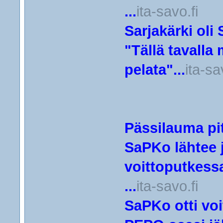
...
ita-savo.fi
Sarjakärki oli
"Tällä tavalla
pelata"...
ita-sa
Pässilauma pi
SaPKo lähtee j
voittoputkess
...
ita-savo.fi
SaPKo otti voi