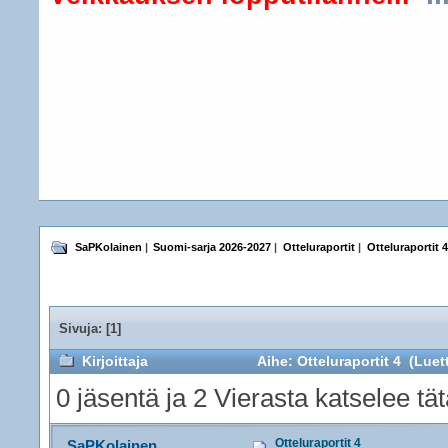
SaPKolainen
|
Suomi-sarja 2026-2027
|
Otteluraportit
|
Otteluraportit 4
Sivuja: [
1
]
Kirjoittaja
Aihe: Otteluraportit 4 (Luet
0 jäsentä ja 2 Vierasta katselee tät
Otteluraportit 4
SaPKolainen