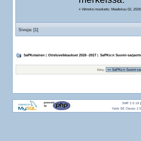
«
Viimeksi muokattu: Maaliskuu 02, 2026,
Sivuja: [
1
]
SaPKolainen
|
Otteluveikkaukset 2026 -2027
|
SaPKo:n Suomi-sarjaotte
Siirry:
SMF 2.0.19
Yabb SE Classic 2.