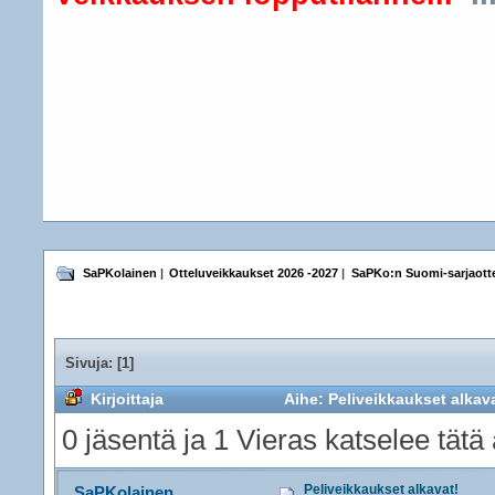
SaPKolainen
|
Otteluveikkaukset 2026 -2027
|
SaPKo:n Suomi-sarjaotte
Sivuja: [
1
]
Kirjoittaja
Aihe: Peliveikkaukset alkava
0 jäsentä ja 1 Vieras katselee tätä 
Peliveikkaukset alkavat!
SaPKolainen