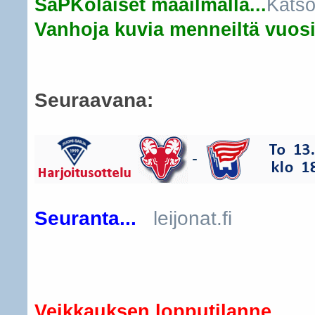
SaPKolaiset maailmalla...
Katso
Vanhoja kuvia menneiltä vuosil
Seuraavana:
Seuranta...
leijonat.fi
..
Veikkauksen lopputilanne...