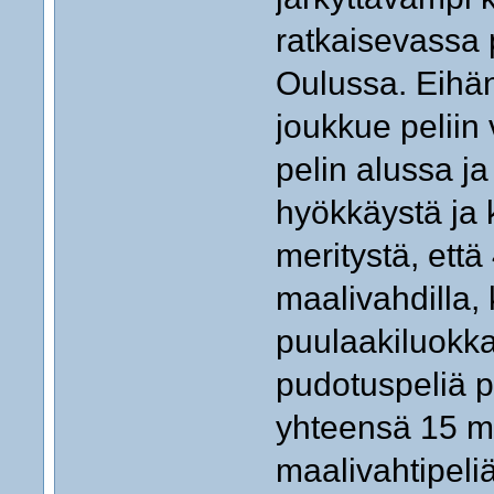
ratkaisevassa
Oulussa. Eihän
joukkue peliin
pelin alussa j
hyökkäystä ja k
meritystä, että
maalivahdilla,
puulaakiluokk
pudotuspeliä p
yhteensä 15 ma
maalivahtipeli