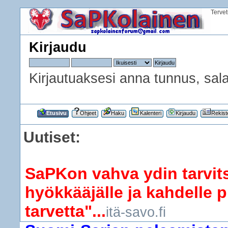
Terve
Kirjaudu
Kirjautuaksesi anna tunnus, sala
Etusivu
Ohjeet
Haku
Kalenteri
Kirjaudu
Rekist
Uutiset:
SaPKon vahva ydin tarvits
hyökkääjälle ja kahdelle p
tarvetta"...
itä-savo.fi