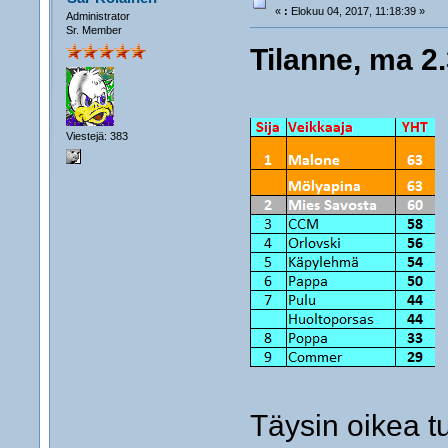
«
:
Elokuu 04, 2017, 11:18:39 »
Administrator
Sr. Member
Tilanne, ma 2
Viestejä: 383
Täysin oikea tulos .