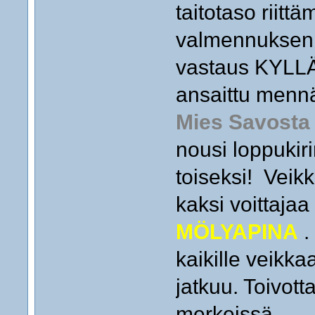
taitotaso riitt
valmennuksen k
vastaus KYLLÄ
ansaittu menn
Mies Savosta
nousi loppuki
toiseksi! Veik
kaksi voittaja
MÖLYAPINA
.
kaikille veikka
jatkuu. Toivot
merkeissä.