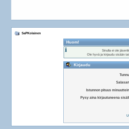
SaPKolainen
Huom!
Sinulla ei ole jäsen
Ole hyvä ja kirjaudu sisään ta
Kirjaudu
Tunnu
Salasan
Istunnon pituus minuuttei
Pysy aina kirjautuneena sisäl
U