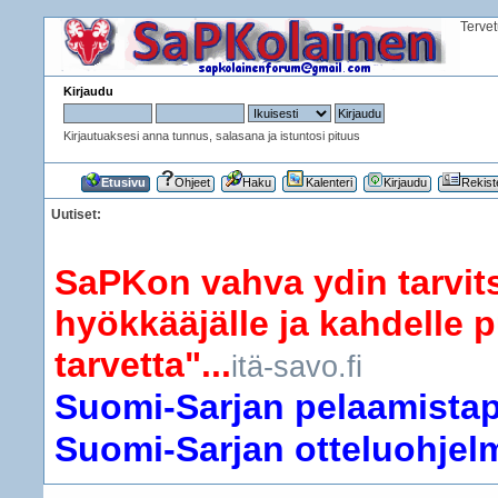
Terve
Kirjaudu
Kirjautuaksesi anna tunnus, salasana ja istuntosi pituus
Etusivu
Ohjeet
Haku
Kalenteri
Kirjaudu
Rekist
Uutiset:
SaPKon vahva ydin tarvits
hyökkääjälle ja kahdelle p
tarvetta"...
itä-savo.fi
Suomi-Sarjan pelaamistapa
Suomi-Sarjan otteluohjelma