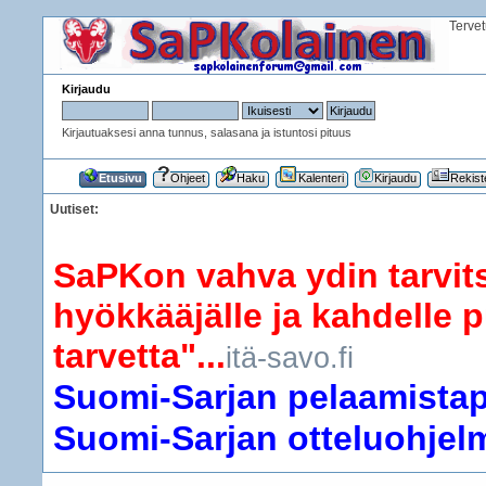
Terve
Kirjaudu
Kirjautuaksesi anna tunnus, salasana ja istuntosi pituus
Etusivu
Ohjeet
Haku
Kalenteri
Kirjaudu
Rekist
Uutiset:
SaPKon vahva ydin tarvits
hyökkääjälle ja kahdelle p
tarvetta"...
itä-savo.fi
Suomi-Sarjan pelaamistapa
Suomi-Sarjan otteluohjelma