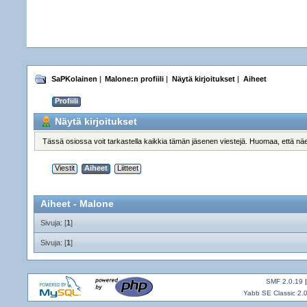
SaPKolainen
|
Malone:n profiili
|
Näytä kirjoitukset
|
Aiheet
Profiili
Näytä kirjoitukset
Tässä osiossa voit tarkastella kaikkia tämän jäsenen viestejä. Huomaa, että näet vie
Viestit
Aiheet
Liitteet
Aiheet - Malone
Sivuja: [
1
]
Sivuja: [
1
]
SMF 2.0.19
Yabb SE Classic 2.