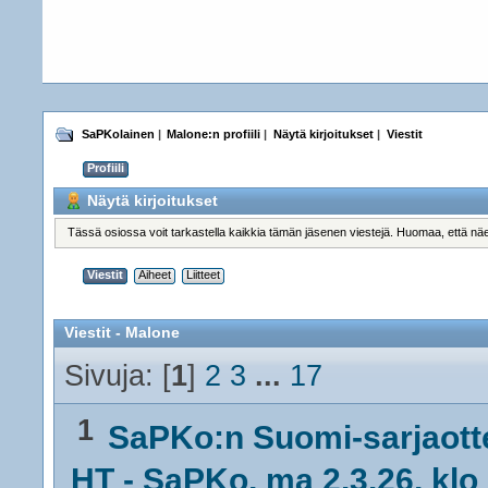
SaPKolainen
|
Malone:n profiili
|
Näytä kirjoitukset
|
Viestit
Profiili
Näytä kirjoitukset
Tässä osiossa voit tarkastella kaikkia tämän jäsenen viestejä. Huomaa, että näet vie
Viestit
Aiheet
Liitteet
Viestit - Malone
Sivuja: [
1
]
2
3
...
17
1
SaPKo:n Suomi-sarjaott
HT - SaPKo, ma 2.3.26, klo