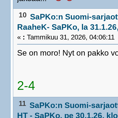
10
SaPKo:n Suomi-sarjaot
RaaheK- SaPKo, la 31.1.26,
«
:
Tammikuu 31, 2026, 04:06:11
Se on moro! Nyt on pakko vo
2-4
11
SaPKo:n Suomi-sarjaot
HT - SaPKo, pe 30.1.26, kl