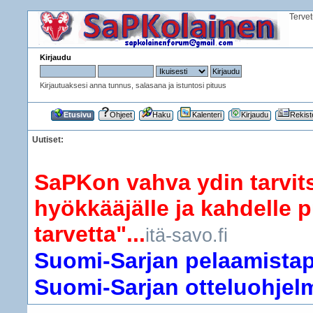
Terve
Kirjaudu
Kirjautuaksesi anna tunnus, salasana ja istuntosi pituus
Etusivu
Ohjeet
Haku
Kalenteri
Kirjaudu
Rekist
Uutiset:
SaPKon vahva ydin tarvits
hyökkääjälle ja kahdelle p
tarvetta"...
itä-savo.fi
Suomi-Sarjan pelaamistapa
Suomi-Sarjan otteluohjelma