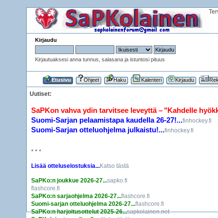
Ter
Kirjaudu
Kirjautuaksesi anna tunnus, salasana ja istuntosi pituus
Etusivu
Ohjeet
Haku
Kalenteri
Kirjaudu
Rek
Uutiset:
SaPKon vahva ydin tarvitsee leveyttä – "Kahdelle hyökkää
Suomi-Sarjan pelaamistapa kaudella 26-27!...
finhockey.fi
Suomi-Sarjan otteluohjelma julkaistu!...
finhockey.fi
* * *
Lisää otteluselostuksia...
Katso tästä
SaPKo:n joukkue 2026-27...
sapko.fi
flashcore.fi
SaPKo:n sarjaohjelma 2026-27...
flashcore.fi
Suomi-sarjan otteluohjelma 2026-27...
flashcore.fi
SaPKo:n harjoitusottelut 2025-26...
sapkolainen.net