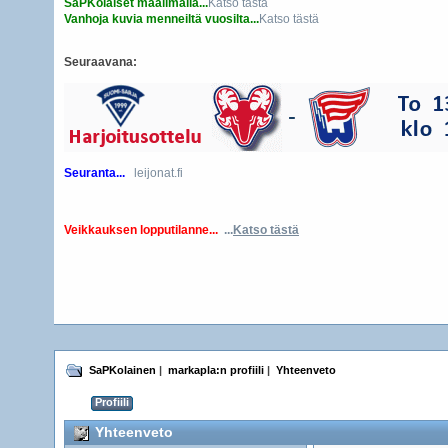
SaPKolaiset maailmalla...
Katso tästä
Vanhoja kuvia menneiltä vuosilta...
Katso tästä
Seuraavana:
Seuranta...
leijonat.fi
Veikkauksen lopputilanne...
...
Katso tästä
SaPKolainen
|
markapla:n profiili
|
Yhteenveto
Profiili
Yhteenveto