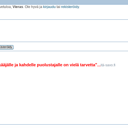
vetuloa,
Vieras
. Ole hyvä ja
kirjaudu
tai
rekisteröidy
.
isteröidy
jälle ja kahdelle puolustajalle on vielä tarvetta"...
itä-savo.fi