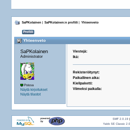
SaPKolainen
|
SaPKolainen:n profiili
|
Yhteenveto
Profiili
Yhteenveto
SaPKolainen 
Viestejä:
Administrator
Ikä:
Rekisteröitynyt:
Paikallinen aika:
Kielipaketti:
Poissa
Viimeksi paikalla:
Näytä kirjoitukset
Näytä tilastot
SMF 2.0.19
Yabb SE Classic 2.