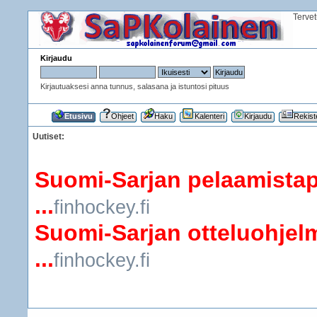
Terve
Kirjaudu
Kirjautuaksesi anna tunnus, salasana ja istuntosi pituus
Etusivu
Ohjeet
Haku
Kalenteri
Kirjaudu
Rekist
Uutiset:
Suomi-Sarjan pelaamistap
...
finhockey.fi
Suomi-Sarjan otteluohjelm
...
finhockey.fi