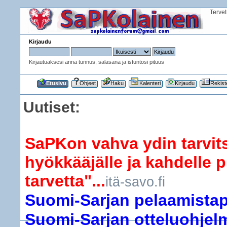
Terve
Kirjaudu
Kirjautuaksesi anna tunnus, salasana ja istuntosi pituus
Etusivu
Ohjeet
Haku
Kalenteri
Kirjaudu
Rekist
Uutiset:
SaPKon vahva ydin tarvits
hyökkääjälle ja kahdelle p
tarvetta"...
itä-savo.fi
Suomi-Sarjan pelaamistapa
Suomi-Sarjan otteluohjelma