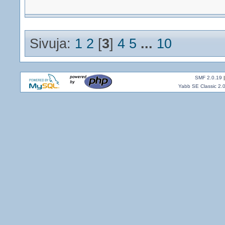
Sivuja:
1
2
[
3
]
4
5
...
10
SMF 2.0.19
Yabb SE Classic 2.