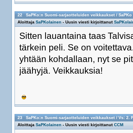
22
SaPKo:n Suomi-sarjaotteluiden veikkaukset
/
SaPKo -
Aloittaja
SaPKolainen
- Uusin viesti kirjoittanut
SaPKolai
Sitten lauantaina taas Talvi
tärkein peli. Se on voitettav
yhtään kohdallaan, nyt se pi
jäähyjä. Veikkauksia!
23
SaPKo:n Suomi-sarjaotteluiden veikkaukset
/
Vs: 2. 
Aloittaja
SaPKolainen
- Uusin viesti kirjoittanut
CCM