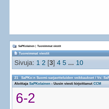
SaPKolainen
|
Tuoreimmat viestit
Tuoreimmat viestit
Sivuja:
1
2
[
3
]
4
5
...
10
21
SaPKo:n Suomi-sarjaotteluiden veikkaukset
/
Vs: SaP
Aloittaja
SaPKolainen
- Uusin viesti kirjoittanut
CCM
6-2