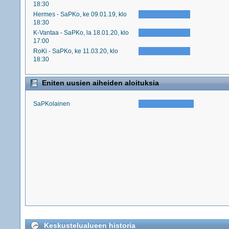
18:30
Hermes - SaPKo, ke 09.01.19, klo
18:30
K-Vantaa - SaPKo, la 18.01.20, klo
17:00
RoKi - SaPKo, ke 11.03.20, klo
18:30
Eniten uusien aiheiden aloituksia
SaPKolainen
Keskustelualueen historia