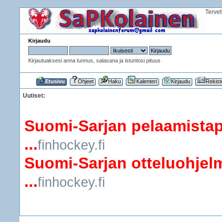
Terve
Kirjaudu
Kirjautuaksesi anna tunnus, salasana ja istuntosi pituus
Etusivu
Ohjeet
Haku
Kalenteri
Kirjaudu
Rekist
Uutiset:
Suomi-Sarjan pelaamistap
...
finhockey.fi
Suomi-Sarjan otteluohjelm
...
finhockey.fi