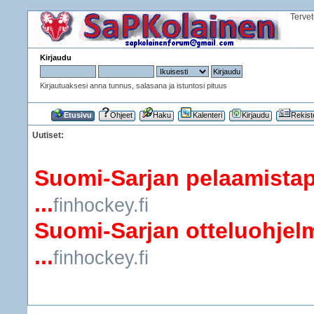
Terve
Kirjaudu
Kirjautuaksesi anna tunnus, salasana ja istuntosi pituus
Etusivu
Ohjeet
Haku
Kalenteri
Kirjaudu
Rekist
Uutiset:
Suomi-Sarjan pelaamistap
...
finhockey.fi
Suomi-Sarjan otteluohjelm
...
finhockey.fi