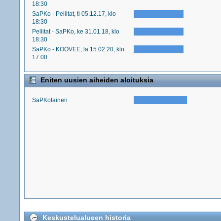
18:30
SaPKo - Peliitat, ti 05.12.17, klo
18:30
Peliitat - SaPKo, ke 31.01.18, klo
18:30
SaPKo - KOOVEE, la 15.02.20, klo
17:00
Eniten uusien aiheiden aloituksia
SaPKolainen
Keskustelualueen historia