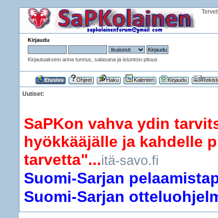
Terve
Kirjaudu
Kirjautuaksesi anna tunnus, salasana ja istuntosi pituus
Etusivu
Ohjeet
Haku
Kalenteri
Kirjaudu
Rekist
Uutiset:
SaPKon vahva ydin tarvits
hyökkääjälle ja kahdelle p
tarvetta"...
itä-savo.fi
Suomi-Sarjan pelaamistapa
Suomi-Sarjan otteluohjelma