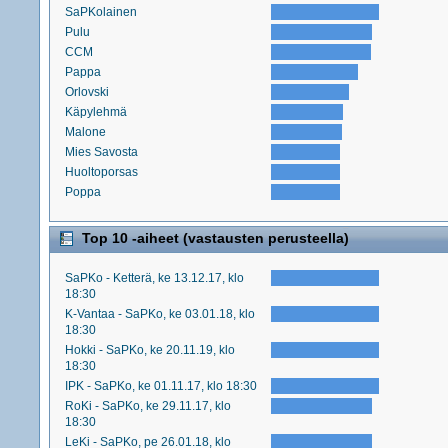
SaPKolainen
Pulu
CCM
Pappa
Orlovski
Käpylehmä
Malone
Mies Savosta
Huoltoporsas
Poppa
Top 10 -aiheet (vastausten perusteella)
SaPKo - Ketterä, ke 13.12.17, klo
18:30
K-Vantaa - SaPKo, ke 03.01.18, klo
18:30
Hokki - SaPKo, ke 20.11.19, klo
18:30
IPK - SaPKo, ke 01.11.17, klo 18:30
RoKi - SaPKo, ke 29.11.17, klo
18:30
LeKi - SaPKo, pe 26.01.18, klo