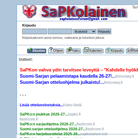
Ter
Kirjaudu
Kirjautuaksesi anna tunnus, salasana ja istuntosi pituus
Etusivu
Ohjeet
Haku
Kalenteri
Kirjaudu
Rek
Uutiset:
SaPKon vahva ydin tarvitsee leveyttä – "Kahdelle hyökkää
Suomi-Sarjan pelaamistapa kaudella 26-27!...
finhockey.fi
Suomi-Sarjan otteluohjelma julkaistu!...
finhockey.fi
* * *
Lisää otteluselostuksia...
Katso tästä
SaPKo:n joukkue 2026-27...
sapko.fi
flashcore.fi
SaPKo:n sarjaohjelma 2026-27...
flashcore.fi
Suomi-sarjan otteluohjelma 2026-27...
flashcore.fi
SaPKo:n harjoitusottelut 2025-26...
sapkolainen.net