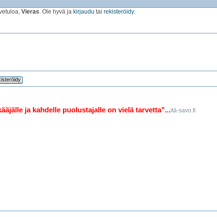
vetuloa,
Vieras
. Ole hyvä ja
kirjaudu
tai
rekisteröidy
.
isteröidy
jälle ja kahdelle puolustajalle on vielä tarvetta"...
itä-savo.fi