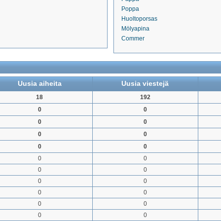
Poppa
Huoltoporsas
Mölyapina
Commer
Uusia aiheita
Uusia viestejä
18
192
0
0
0
0
0
0
0
0
0
0
0
0
0
0
0
0
0
0
0
0