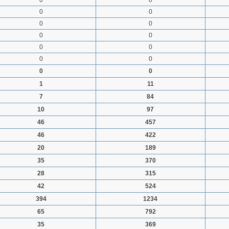
0
0
0
0
0
0
0
0
0
0
0
0
0
0
1
11
7
84
10
97
46
457
46
422
20
189
35
370
28
315
42
524
394
1234
65
792
35
369