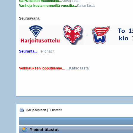
SaPKolaiset maailmalla...
Katso tästä
Vanhoja kuvia menneiltä vuosilta...
Katso tästä
Seuraavana:
Seuranta...
leijonat.fi
Veikkauksen lopputilanne...
...
Katso tästä
SaPKolainen
|
Tilastot
Yleiset tilastot