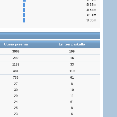
5t 37m
4t 44m
4t 11m
3t 36m
Uusia jäseniä
Eniten paikalla
3968
199
290
16
1138
33
481
119
736
61
27
8
30
10
29
11
24
61
25
8
23
6