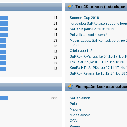
Top 10 -aiheet (katselujen 
14
Suomen Cup 2018
14
Tervetuloa SaPKolaisen uudelle fooru
14
SaPKo:n joukkue 2018-2019
14
Peliveikkaukset alkavat!
13
Mestis-avaus: SaPKo - Jokipojat, pe 
18:30
13
Otteluraportit 2
13
SaPKo - K-Vantaa, ke 04.10.17, klo 1
13
IPK - SaPKo, ke 01.11.17, klo 18:30
13
KeuPa HT - SaPKo, pe 17.11.17, klo 
13
SaPKo - Ketterä, ke 13.12.17, klo 18
Pisimpään keskustelualueel
383
SaPKolainen
Pulu
Malone
Mies Savosta
CCM
Pappa