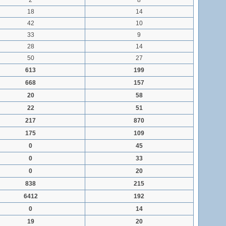
2
8
18
14
42
10
33
9
28
14
50
27
613
199
668
157
20
58
22
51
217
870
175
109
0
45
0
33
0
20
838
215
6412
192
0
14
19
20