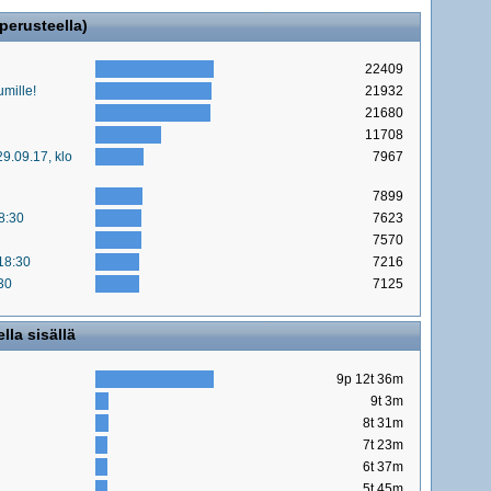
perusteella)
22409
mille!
21932
21680
11708
29.09.17, klo
7967
7899
8:30
7623
7570
18:30
7216
:30
7125
la sisällä
9p 12t 36m
9t 3m
8t 31m
7t 23m
6t 37m
5t 45m