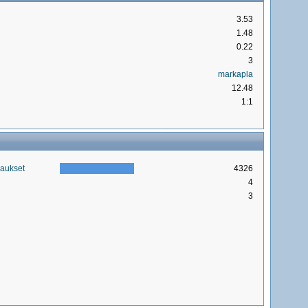
3.53
1.48
0.22
3
markapla
12.48
1:1
kaukset
4326
4
3