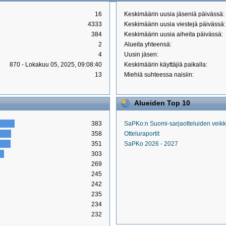
16
Keskimäärin uusia jäseniä päivässä:
4333
Keskimäärin uusia viestejä päivässä:
384
Keskimäärin uusia aiheita päivässä:
2
Alueita yhteensä:
4
Uusin jäsen:
870 - Lokakuu 05, 2025, 09:08:40
Keskimäärin käyttäjiä paikalla:
13
Miehiä suhteessa naisiin:
Alueiden Top 10
383
SaPKo:n Suomi-sarjaotteluiden veik
358
Otteluraportit
351
SaPKo 2026 - 2027
303
269
245
242
235
234
232