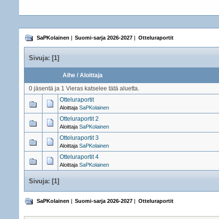
SaPKolainen
|
Suomi-sarja 2026-2027
|
Otteluraportit
Sivuja: [
1
]
Aihe
/
Aloittaja
0 jäsentä ja 1 Vieras katselee tätä aluetta.
Otteluraportit
Aloittaja
SaPKolainen
Otteluraportit 2
Aloittaja
SaPKolainen
Otteluraportit 3
Aloittaja
SaPKolainen
Otteluraportit 4
Aloittaja
SaPKolainen
Sivuja: [
1
]
SaPKolainen
|
Suomi-sarja 2026-2027
|
Otteluraportit