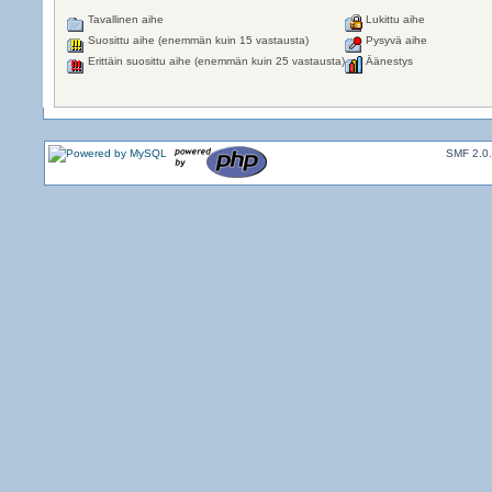
Tavallinen aihe
Lukittu aihe
Suosittu aihe (enemmän kuin 15 vastausta)
Pysyvä aihe
Erittäin suosittu aihe (enemmän kuin 25 vastausta)
Äänestys
SMF 2.0