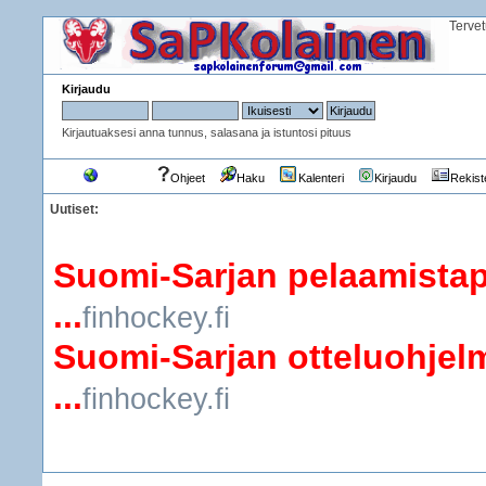
Terve
Kirjaudu
Kirjautuaksesi anna tunnus, salasana ja istuntosi pituus
Etusivu
Ohjeet
Haku
Kalenteri
Kirjaudu
Rekist
Uutiset:
Suomi-Sarjan pelaamistap
...
finhockey.fi
Suomi-Sarjan otteluohjelm
...
finhockey.fi