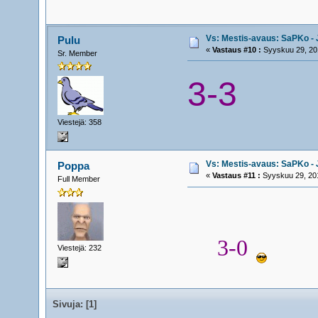
Vs: Mestis-avaus: SaPKo - J
Pulu
«
Vastaus #10 :
Syyskuu 29, 201
Sr. Member
3-3
Viestejä: 358
Vs: Mestis-avaus: SaPKo - J
Poppa
«
Vastaus #11 :
Syyskuu 29, 201
Full Member
3-0
Viestejä: 232
Sivuja: [
1
]