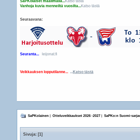
SaPKolaiset maailmalla...
Katso tästä
Vanhoja kuvia menneiltä vuosilta...
Katso tästä
Seuraavana:
Seuranta...
leijonat.fi
Veikkauksen lopputilanne...
...
Katso tästä
SaPKolainen
|
Otteluveikkaukset 2026 -2027
|
SaPKo:n Suomi-sarjao
Sivuja: [
1
]