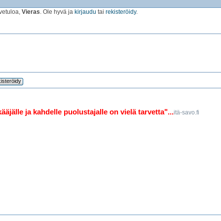
vetuloa,
Vieras
. Ole hyvä ja
kirjaudu
tai
rekisteröidy
.
isteröidy
jälle ja kahdelle puolustajalle on vielä tarvetta"...
itä-savo.fi