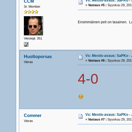
Vs: Mestis-avaus: SaPKo - J
CCM
«
Vastaus #5 :
Syyskuu 29, 2017
Sr. Member
Ensimmäinen peli on tasainen. L
Viestejä: 351
Vs: Mestis-avaus: SaPKo - J
Huoltoporsas
«
Vastaus #6 :
Syyskuu 29, 2017
Vieras
4-0
Vs: Mestis-avaus: SaPKo - J
Commer
«
Vastaus #7 :
Syyskuu 29, 2017
Vieras