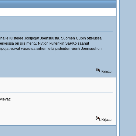
enalle luistelee Jokipojat Joensuusta. Suomen Cupin ottelussa
merkeissä on siis menty. Nyt on kuitenkin SaPKo saanut
ipojat voivat varautua siihen, että pisteiden vienti Joensuuhun
Kirjattu
vievät:
Kirjattu