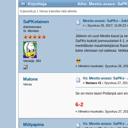
Kirjoittaja
Aihe: Mestis-avaus: SaPKo 
0 jäsentä ja 1 Vieras katselee tätä aihetta.
Mestis-avaus: SaPKo - Jokip
SaPKolainen
«
:
Syyskuu 26, 2017, 11:00:23 
Administrator
Sr. Member
Jälleen on uusi Mestis-kausi ja s
SaPKo kukisti joensuulaiset 4-1, 
merkittävän maalintekijänsä Rasmu
tulee olemaan nyt vaikeaa. Veikka
Viestejä: 383
«
Viimeksi muokattu: Syyskuu 26, 2017
Vs: Mestis-avaus: SaPKo - J
Malone
«
Vastaus #1 :
Syyskuu 27, 2017
Vieras
Se on moro taas! Pistänpä sen ens
6-2
«
Viimeksi muokattu: Syyskuu 27, 2017
Vs: Mestis-avaus: SaPKo - J
Mölyapina