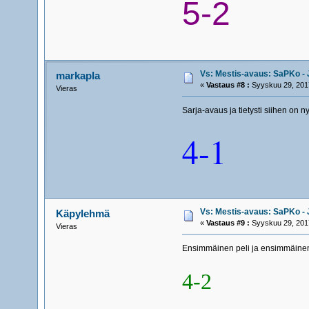
5-2
Vs: Mestis-avaus: SaPKo - J
markapla
«
Vastaus #8 :
Syyskuu 29, 2017
Vieras
Sarja-avaus ja tietysti siihen on ny
4-1
Vs: Mestis-avaus: SaPKo - J
Käpylehmä
«
Vastaus #9 :
Syyskuu 29, 2017
Vieras
Ensimmäinen peli ja ensimmäinen 
4-2