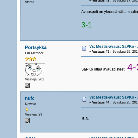
«
Vastaus #2 :
Syyskuu 27, 2017
Vieras
Avauspeli on yleensä vähämaalinen
3-1
Vs: Mestis-avaus: SaPKo - J
Pörtsykkä
«
Vastaus #3 :
Syyskuu 28, 2017
Full Member
4-
SaPKo ottaa avauspisteet
Viestejä: 201
Vs: Mestis-avaus: SaPKo - J
nufc
«
Vastaus #4 :
Syyskuu 28, 2017
Newbie
Viestejä: 29
5-3.