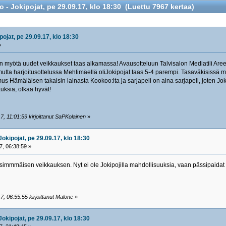
- Jokipojat, pe 29.09.17, klo 18:30 (Luettu 7967 kertaa)
ojat, pe 29.09.17, klo 18:30
»
en myötä uudet veikkaukset taas alkamassa! Avausotteluun Talvisalon Mediatili Are
mutta harjoitusottelussa Mehtimäellä oliJokipojat taas 5-4 parempi. Tasaväkisissä 
s Hämäläisen takaisin lainasta Kookoo:lta ja sarjapeli on aina sarjapeli, joten Jok
uksia, olkaa hyvät!
, 11:01:59 kirjoittanut SaPKolainen
»
okipojat, pe 29.09.17, klo 18:30
, 06:38:59 »
immmäisen veikkauksen. Nyt ei ole Jokipojilla mahdollisuuksia, vaan pässipaidat 
, 06:55:55 kirjoittanut Malone
»
okipojat, pe 29.09.17, klo 18:30