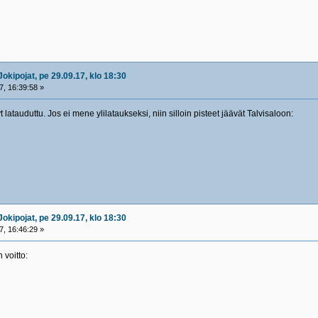
okipojat, pe 29.09.17, klo 18:30
, 16:39:58 »
t latauduttu. Jos ei mene ylilataukseksi, niin silloin pisteet jäävät Talvisaloon:
okipojat, pe 29.09.17, klo 18:30
, 16:46:29 »
voitto: