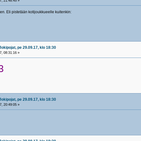
, 21:48:45 »
. Eli pistetään kotijoukkueelle kuitenkin:
okipojat, pe 29.09.17, klo 18:30
, 08:31:16 »
3
okipojat, pe 29.09.17, klo 18:30
, 20:49:05 »