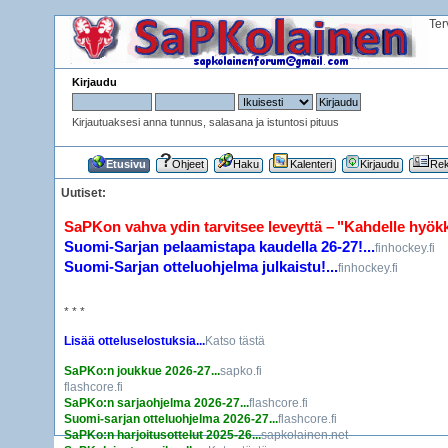
Ter
Kirjaudu
Kirjautuaksesi anna tunnus, salasana ja istuntosi pituus
Etusivu
Ohjeet
Haku
Kalenteri
Kirjaudu
Rek
Uutiset:
SaPKon vahva ydin tarvitsee leveyttä – "Kahdelle hyökkää
Suomi-Sarjan pelaamistapa kaudella 26-27!...
finhockey.fi
Suomi-Sarjan otteluohjelma julkaistu!...
finhockey.fi
* * *
Lisää otteluselostuksia...
Katso tästä
SaPKo:n joukkue 2026-27...
sapko.fi
flashcore.fi
SaPKo:n sarjaohjelma 2026-27...
flashcore.fi
Suomi-sarjan otteluohjelma 2026-27...
flashcore.fi
SaPKo:n harjoitusottelut 2025-26...
sapkolainen.net