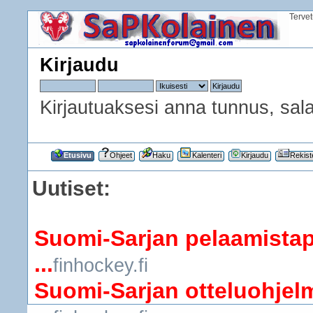
Terve
Kirjaudu
Kirjautuaksesi anna tunnus, sala
Etusivu
Ohjeet
Haku
Kalenteri
Kirjaudu
Rekist
Uutiset:
Suomi-Sarjan pelaamistap
...
finhockey.fi
Suomi-Sarjan otteluohjelm