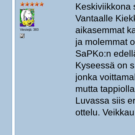
Keskiviikkona s
Vantaalle Kie
aikasemmat kak
Viestejä: 383
ja molemmat ov
SaPKo:n edell
Kyseessä on si
jonka voittamal
mutta tappioll
Luvassa siis er
ottelu. Veikkau