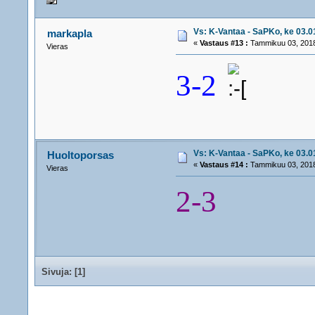
Vs: K-Vantaa - SaPKo, ke 03.01
markapla
«
Vastaus #13 :
Tammikuu 03, 2018
Vieras
3-2
Vs: K-Vantaa - SaPKo, ke 03.01
Huoltoporsas
«
Vastaus #14 :
Tammikuu 03, 2018
Vieras
2-3
Sivuja: [
1
]