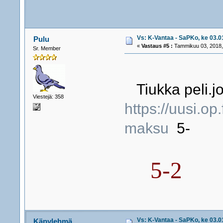
Vs: K-Vantaa - SaPKo, ke 03.01
Pulu
«
Vastaus #5 :
Tammikuu 03, 2018,
Sr. Member
Tiukka peli.jo
Viestejä: 358
https://uusi.op
maksu
5-
5-2
Vs: K-Vantaa - SaPKo, ke 03.01
Käpylehmä