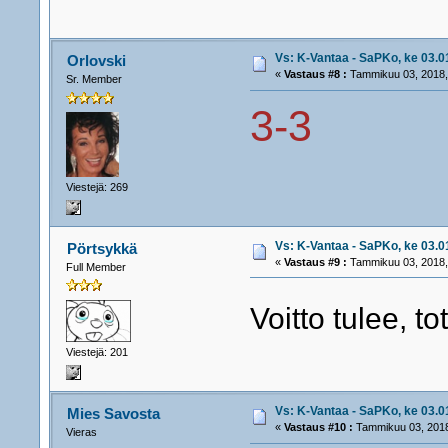
Vs: K-Vantaa - SaPKo, ke 03.01
Orlovski
«
Vastaus #8 :
Tammikuu 03, 2018,
Sr. Member
3-3
Viestejä: 269
Vs: K-Vantaa - SaPKo, ke 03.01
Pörtsykkä
«
Vastaus #9 :
Tammikuu 03, 2018,
Full Member
Voitto tulee, to
Viestejä: 201
Vs: K-Vantaa - SaPKo, ke 03.01
Mies Savosta
«
Vastaus #10 :
Tammikuu 03, 2018
Vieras