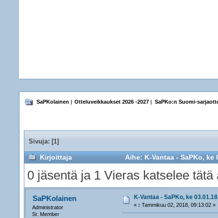
SaPKolainen
|
Otteluveikkaukset 2026 -2027
|
SaPKo:n Suomi-sarjaotte
Sivuja: [
1
]
Kirjoittaja
Aihe: K-Vantaa - SaPKo, ke 0
0 jäsentä ja 1 Vieras katselee tätä 
K-Vantaa - SaPKo, ke 03.01.18,
SaPKolainen
«
:
Tammikuu 02, 2018, 09:13:02 »
Administrator
Sr. Member