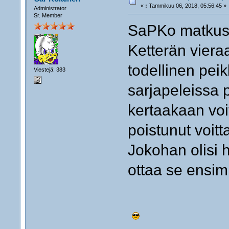
«
:
Tammikuu 06, 2018, 05:56:45 »
Administrator
Sr. Member
SaPKo matkusta
Ketterän viera
todellinen peik
Viestejä: 383
sarjapeleissa 
kertaakaan voi
poistunut voitt
Jokohan olisi 
ottaa se ensim