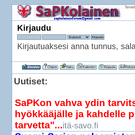
Terve
Kirjaudu
Kirjautuaksesi anna tunnus, sala
Etusivu
Ohjeet
Haku
Kalenteri
Kirjaudu
Rekist
Uutiset:
SaPKon vahva ydin tarvits
hyökkääjälle ja kahdelle p
tarvetta"...
itä-savo.fi