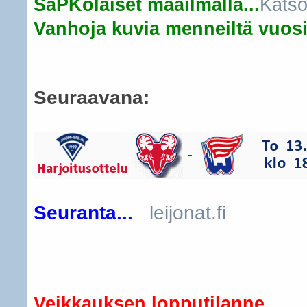
SaPKolaiset maailmalla...
Katso
Vanhoja kuvia menneiltä vuosil
Seuraavana:
Seuranta...
leijonat.fi
..
Veikkauksen lopputilanne...