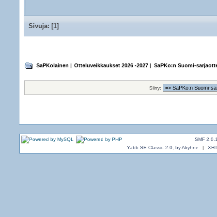
Sivuja: [
1
]
SaPKolainen
|
Otteluveikkaukset 2026 -2027
|
SaPKo:n Suomi-sarjaotte
Siirry:
SMF 2.0.
Yabb SE Classic 2.0, by Akyhne
|
XH