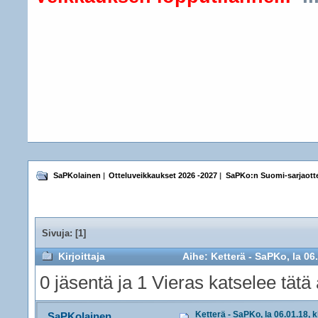
SaPKolainen
|
Otteluveikkaukset 2026 -2027
|
SaPKo:n Suomi-sarjaotte
Sivuja: [
1
]
Kirjoittaja
Aihe: Ketterä - SaPKo, la 06
0 jäsentä ja 1 Vieras katselee tätä 
Ketterä - SaPKo, la 06.01.18, k
SaPKolainen