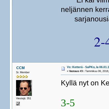
neljännen kerr
sarjanousia
2-
Vs: Ketterä - SaPKo, la 06.01.1
CCM
«
Vastaus #3 :
Tammikuu 06, 2018,
Sr. Member
Kyllä nyt on Ke
Viestejä: 351
3-5