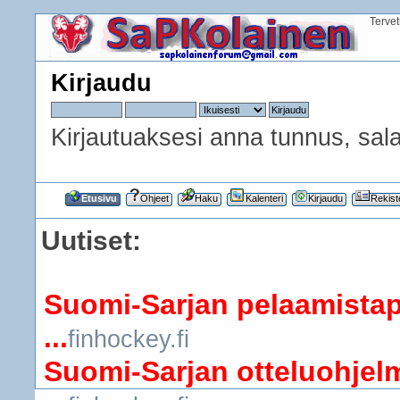
Terve
Kirjaudu
Kirjautuaksesi anna tunnus, sala
Etusivu
Ohjeet
Haku
Kalenteri
Kirjaudu
Rekist
Uutiset:
Suomi-Sarjan pelaamistap
...
finhockey.fi
Suomi-Sarjan otteluohjelm