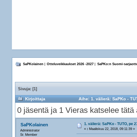
SaPKolainen
|
Otteluveikkaukset 2026 -2027
|
SaPKo:n Suomi-sarjaotte
Sivuja: [
1
]
Kirjoittaja
Aihe: 1. välierä: SaPKo - TU
0 jäsentä ja 1 Vieras katselee tätä 
1. välierä: SaPKo - TUTO, pe 2
SaPKolainen
«
:
Maaliskuu 22, 2018, 09:11:39 »
Administrator
Sr. Member