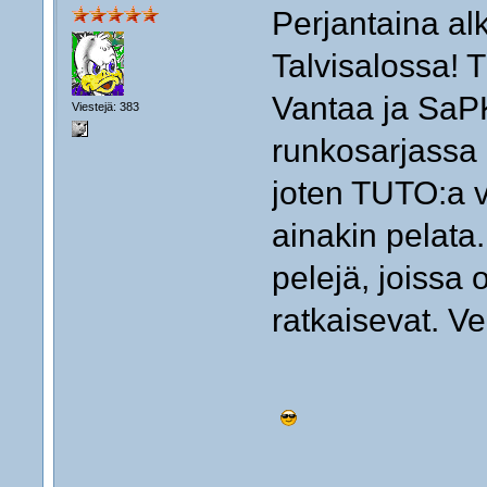
Perjantaina al
Talvisalossa! 
Vantaa ja SaPK
Viestejä: 383
runkosarjassa 
joten TUTO:a 
ainakin pelata.
pelejä, joissa
ratkaisevat. Ve