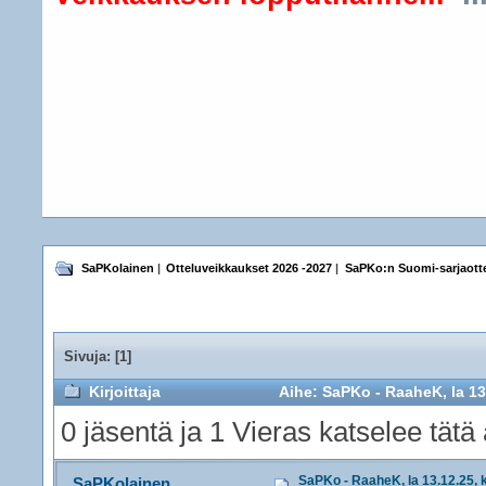
SaPKolainen
|
Otteluveikkaukset 2026 -2027
|
SaPKo:n Suomi-sarjaotte
Sivuja: [
1
]
Kirjoittaja
Aihe: SaPKo - RaaheK, la 13.
0 jäsentä ja 1 Vieras katselee tätä 
SaPKo - RaaheK, la 13.12.25, 
SaPKolainen