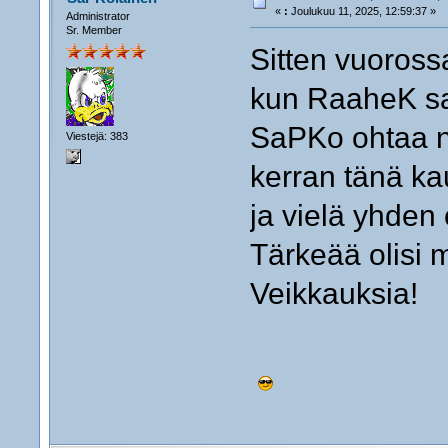
«
:
Joulukuu 11, 2025, 12:59:37 »
Administrator
Sr. Member
Sitten vuoross
kun RaaheK sa
SaPKo ohtaa 
Viestejä: 383
kerran tänä ka
ja vielä yhde
Tärkeää olisi 
Veikkauksia!