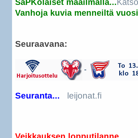
SaPKolaiset maailmalla...
Katso
Vanhoja kuvia menneiltä vuosil
Seuraavana:
Seuranta...
leijonat.fi
..
Veikkauksen lopputilanne...