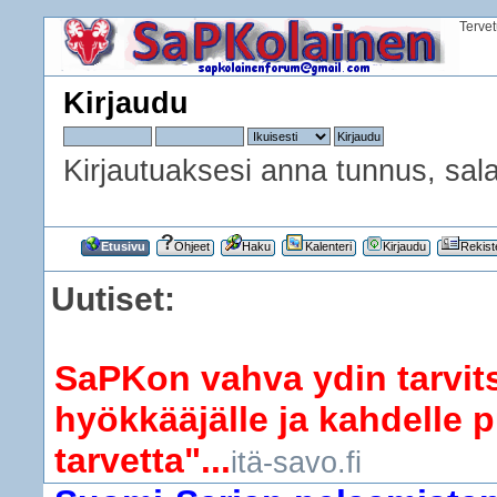
Terve
Kirjaudu
Kirjautuaksesi anna tunnus, sala
Etusivu
Ohjeet
Haku
Kalenteri
Kirjaudu
Rekist
Uutiset:
SaPKon vahva ydin tarvits
hyökkääjälle ja kahdelle p
tarvetta"...
itä-savo.fi