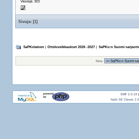
Viestejä: 303
Sivuja: [
1
]
SaPKolainen
|
Otteluveikkaukset 2026 -2027
|
SaPKo:n Suomi-sarjaotte
Siirry:
SMF 2.0.19
Yabb SE Classic 2.