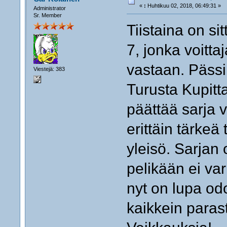
«
:
Huhtikuu 02, 2018, 06:49:31 »
Administrator
Sr. Member
Tiistaina on s
7, jonka voitt
vastaan. Pässi
Viestejä: 383
Turusta Kupitta
päättää sarja v
erittäin tärkeä
yleisö. Sarjan o
pelikään ei var
nyt on lupa od
kaikkein paras