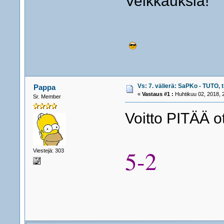
Veikkauksia!
Vs: 7. välierä: SaPKo - TUTO, t
Pappa
«
Vastaus #1 :
Huhtikuu 02, 2018, 
Sr. Member
Voitto PITÄÄ o
5-2
Viestejä: 303