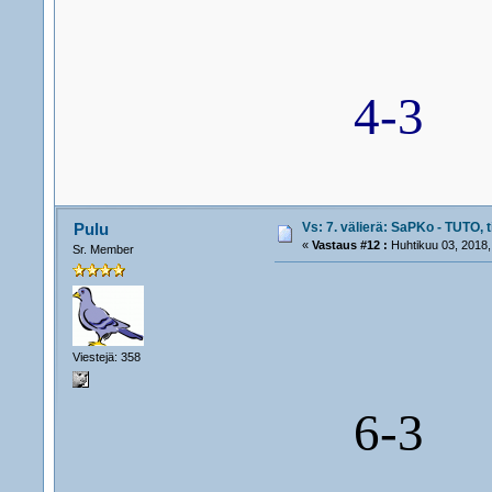
4-3
Vs: 7. välierä: SaPKo - TUTO, t
Pulu
«
Vastaus #12 :
Huhtikuu 03, 2018,
Sr. Member
Viestejä: 358
6-3