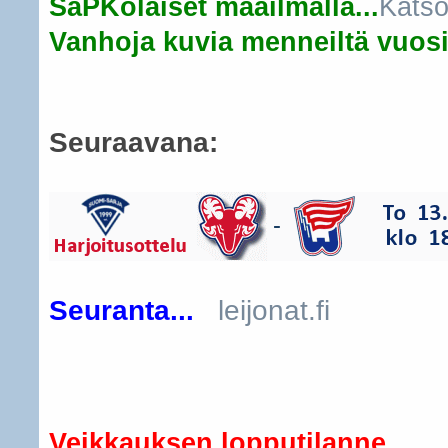
SaPKolaiset maailmalla...
Katso
Vanhoja kuvia menneiltä vuosil
Seuraavana:
Seuranta...
leijonat.fi
..
Veikkauksen lopputilanne...