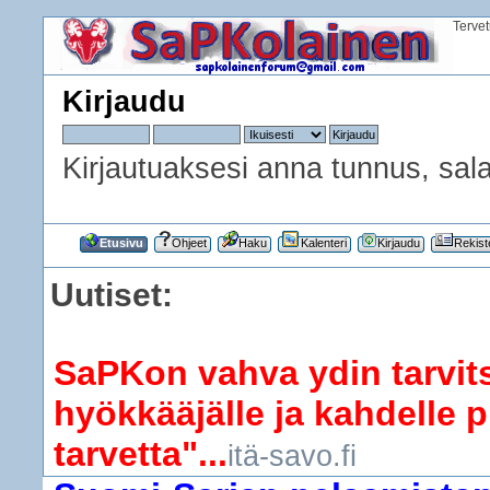
Terve
Kirjaudu
Kirjautuaksesi anna tunnus, sala
Etusivu
Ohjeet
Haku
Kalenteri
Kirjaudu
Rekist
Uutiset:
SaPKon vahva ydin tarvits
hyökkääjälle ja kahdelle p
tarvetta"...
itä-savo.fi