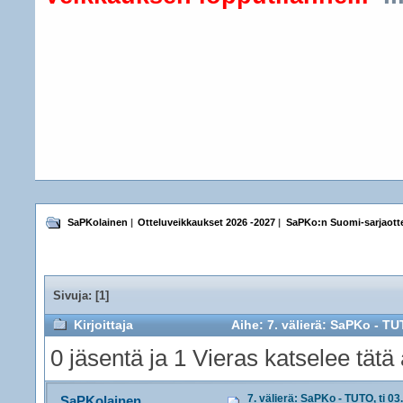
SaPKolainen
|
Otteluveikkaukset 2026 -2027
|
SaPKo:n Suomi-sarjaotte
Sivuja: [
1
]
Kirjoittaja
Aihe: 7. välierä: SaPKo - TUT
0 jäsentä ja 1 Vieras katselee tätä 
7. välierä: SaPKo - TUTO, ti 03
SaPKolainen