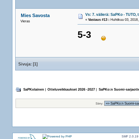
Vs: 7. välierä: SaPKo - TUTO, t
Mies Savosta
«
Vastaus #13 :
Huhtikuu 03, 2018,
Vieras
5-3
Sivuja: [
1
]
SaPKolainen
|
Otteluveikkaukset 2026 -2027
|
SaPKo:n Suomi-sarjaotte
Siirry:
SMF 2.0.19