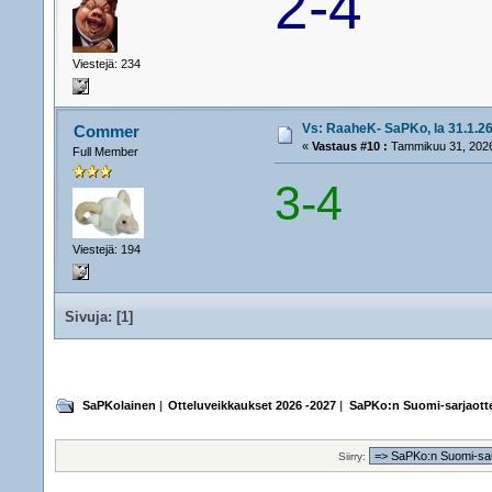
2-4
Viestejä: 234
Vs: RaaheK- SaPKo, la 31.1.26
Commer
«
Vastaus #10 :
Tammikuu 31, 2026
Full Member
3-4
Viestejä: 194
Sivuja: [
1
]
SaPKolainen
|
Otteluveikkaukset 2026 -2027
|
SaPKo:n Suomi-sarjaotte
Siirry: