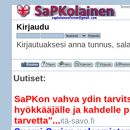
Terve
Kirjaudu
Kirjautuaksesi anna tunnus, sala
Etusivu
Ohjeet
Haku
Kalenteri
Kirjaudu
Rekist
Uutiset:
SaPKon vahva ydin tarvits
hyökkääjälle ja kahdelle p
tarvetta"...
itä-savo.fi