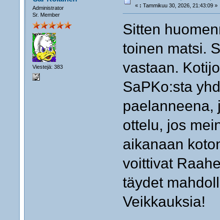
«
:
Tammikuu 30, 2026, 21:43:09 »
Administrator
Sr. Member
Sitten huomenn
toinen matsi.
vastaan. Kotij
Viestejä: 383
SaPKo:sta yh
paelanneena, j
ottelu, jos mein
aikanaan koton
voittivat Raah
täydet mahdoll
Veikkauksia!