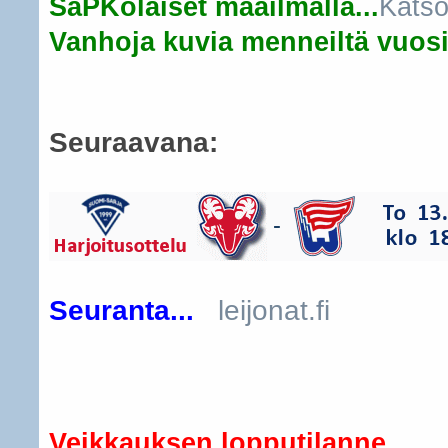
SaPKolaiset maailmalla...
Katso
Vanhoja kuvia menneiltä vuosil
Seuraavana:
Seuranta...
leijonat.fi
..
Veikkauksen lopputilanne...