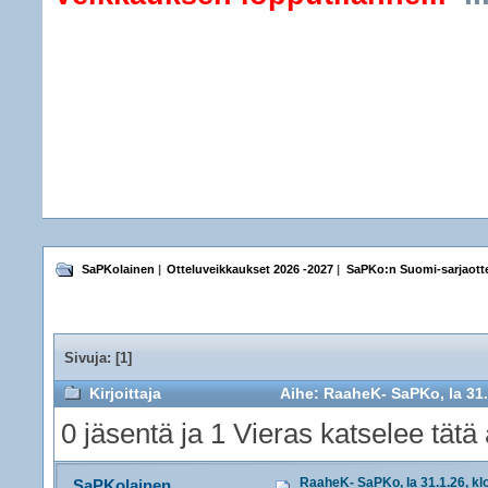
SaPKolainen
|
Otteluveikkaukset 2026 -2027
|
SaPKo:n Suomi-sarjaotte
Sivuja: [
1
]
Kirjoittaja
Aihe: RaaheK- SaPKo, la 31.1
0 jäsentä ja 1 Vieras katselee tätä 
RaaheK- SaPKo, la 31.1.26, kl
SaPKolainen