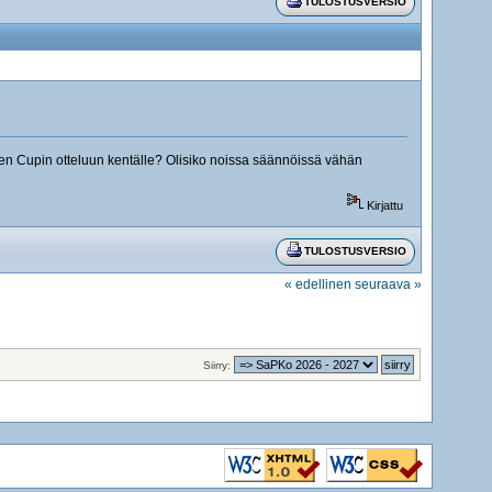
TULOSTUSVERSIO
en Cupin otteluun kentälle? Olisiko noissa säännöissä vähän
Kirjattu
TULOSTUSVERSIO
« edellinen
seuraava »
Siirry: