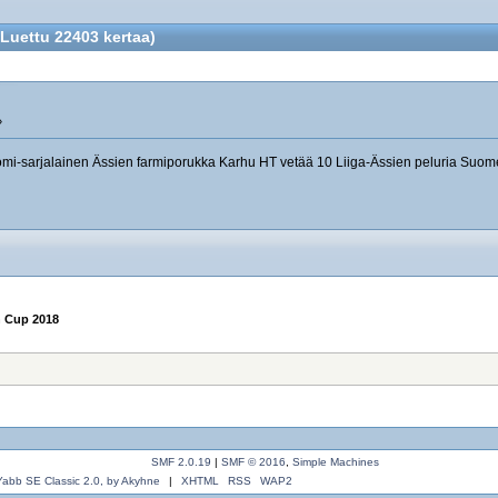
uettu 22403 kertaa)
»
uomi-sarjalainen Ässien farmiporukka Karhu HT vetää 10 Liiga-Ässien peluria Suom
 Cup 2018
SMF 2.0.19
|
SMF © 2016
,
Simple Machines
Yabb SE Classic 2.0, by Akyhne
|
XHTML
RSS
WAP2