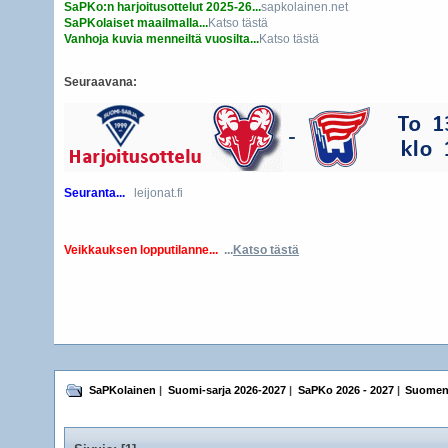
SaPKo:n harjoitusottelut 2025-26...
sapkolainen.net
SaPKolaiset maailmalla...
Katso tästä
Vanhoja kuvia menneiltä vuosilta...
Katso tästä
Seuraavana:
Seuranta...
leijonat.fi
Veikkauksen lopputilanne...
...
Katso tästä
SaPKolainen
|
Suomi-sarja 2026-2027
|
SaPKo 2026 - 2027
|
Suomen