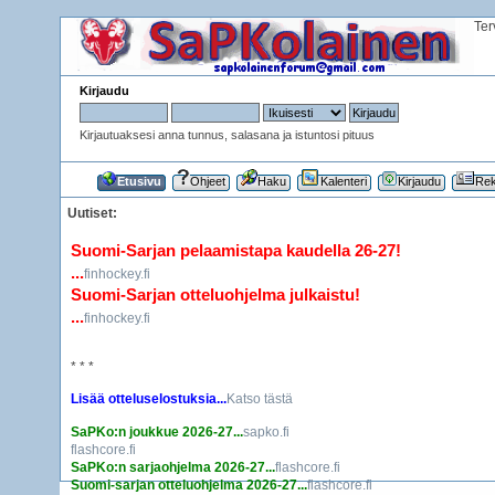
Ter
Kirjaudu
Kirjautuaksesi anna tunnus, salasana ja istuntosi pituus
Etusivu
Ohjeet
Haku
Kalenteri
Kirjaudu
Rek
Uutiset:
Suomi-Sarjan pelaamistapa kaudella 26-27!
...
finhockey.fi
Suomi-Sarjan otteluohjelma julkaistu!
...
finhockey.fi
* * *
Lisää otteluselostuksia...
Katso tästä
SaPKo:n joukkue 2026-27...
sapko.fi
flashcore.fi
SaPKo:n sarjaohjelma 2026-27...
flashcore.fi
Suomi-sarjan otteluohjelma 2026-27...
flashcore.fi