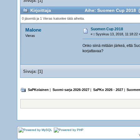
Sivuja: [
1
]
Kirjoittaja
Aihe: Suomen Cup 2018 (L
0 jäsentä ja 1 Vieras katselee tätä aihetta.
Suomen Cup 2018
Malone
«
:
Syyskuu 13, 2018, 11:18:22 
Vieras
Onko siinä mitään järkeä, että S
korjattavaa?
Sivuja: [
1
]
SaPKolainen
|
Suomi-sarja 2026-2027
|
SaPKo 2026 - 2027
|
Suomen