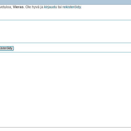
vetuloa,
Vieras
. Ole hyvä ja
kirjaudu
tai
rekisteröidy
.
isteröidy